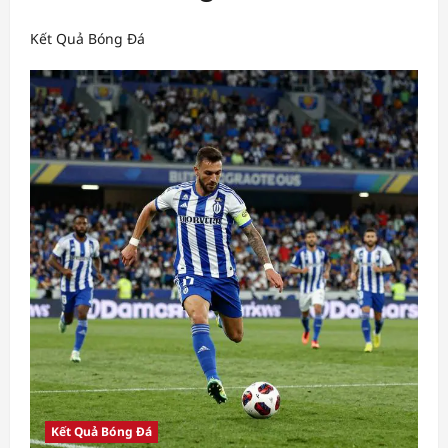
Kết Quả Bóng Đá
Kết Quả Bóng Đá