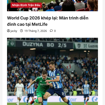
Nhận Định Trận Đấu
World Cup 2026 khép lại: Màn trình diễn
đỉnh cao tại MetLife
jacky
19 Tháng 7, 2026
0