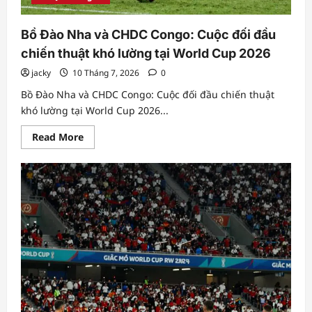
Bồ Đào Nha và CHDC Congo: Cuộc đối đầu
chiến thuật khó lường tại World Cup 2026
jacky
10 Tháng 7, 2026
0
Bồ Đào Nha và CHDC Congo: Cuộc đối đầu chiến thuật
khó lường tại World Cup 2026...
Read
Read More
more
about
Bồ
Đào
Nha
và
CHDC
Congo:
Cuộc
đối
đầu
chiến
thuật
khó
lường
tại
World
Cup