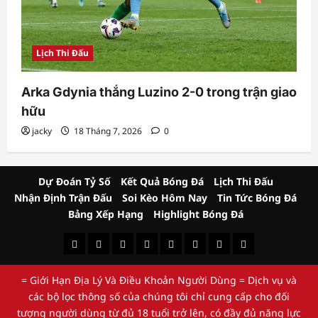
Lịch Thi Đấu
Arka Gdynia thắng Luzino 2-0 trong trận giao
hữu
jacky
18 Tháng 7, 2026
0
Dự Đoán Tỷ Số
Kết Quả Bóng Đá
Lịch Thi Đấu
Nhận Định Trận Đấu
Soi Kèo Hôm Nay
Tin Tức Bóng Đá
Bảng Xếp Hạng
Highlight Bóng Đá
Dự
Kết
Lịch
Nhận
Soi
Tin
Bảng
Highlight
Đoán
Quả
Thi
Định
Kèo
Tức
Xếp
Bóng
= Giới Hạn Địa Lý Và Điều Khoản Người Dùng = Dịch vụ và
Tỷ
Bóng
Đấu
Trận
Hôm
Bóng
Hạng
Đá
các bộ lọc thông số của chúng tôi chỉ cung cấp cho đối
Số
Đá
Đấu
Nay
Đá
tượng người dùng từ đủ 18 tuổi trở lên, có đầy đủ năng lực