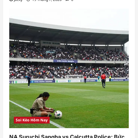
Soi Kèo Hôm Nay
NA Suruchi Sangha vs Calcutta Police: Bức