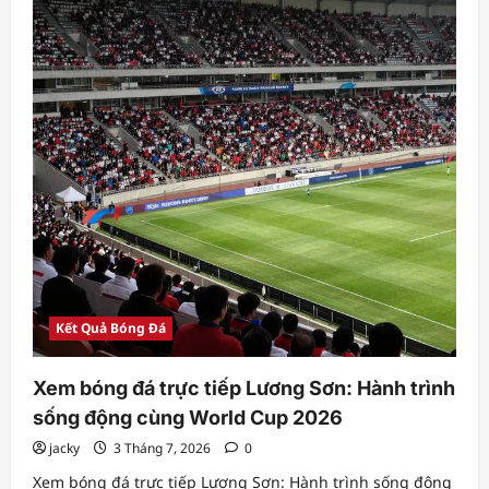
VỠ:
MỸ
VÀ
BỒ
ĐÀO
NHA
CHÍNH
THỨC
DỪNG
BƯỚC
Kết Quả Bóng Đá
Xem bóng đá trực tiếp Lương Sơn: Hành trình
sống động cùng World Cup 2026
jacky
3 Tháng 7, 2026
0
Xem bóng đá trực tiếp Lương Sơn: Hành trình sống động