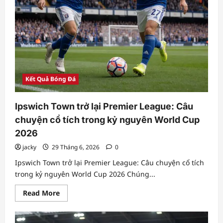
Kết Quả Bóng Đá
Ipswich Town trở lại Premier League: Câu
chuyện cổ tích trong kỷ nguyên World Cup
2026
jacky
29 Tháng 6, 2026
0
Ipswich Town trở lại Premier League: Câu chuyện cổ tích
trong kỷ nguyên World Cup 2026 Chúng...
Read
Read More
more
about
Ipswich
Town