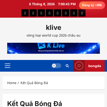
Skip
6 Tháng 8, 2026
7:00:44 PM
Đăng ký +88k
to
Dự
Kết
Lịch
Nhận
Soi
Tin
Bảng
Highlight
content
Đoán
Quả
Thi
Định
Kèo
Tức
Xếp
Bóng
klive
Tỷ
Bóng
Đấu
Trận
Hôm
Bóng
Hạng
Đá
Số
Đá
Đấu
Nay
Đá
vòng loại world cup 2026 châu au
bongda
Primary
Menu
Home
Kết Quả Bóng Đá
Kết Quả Bóng Đá