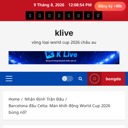
Skip
9 Tháng 8, 2026
12:08:55 PM
Đăng ký +88k
to
Dự
Kết
Lịch
Nhận
Soi
Tin
Bảng
Highlight
content
Đoán
Quả
Thi
Định
Kèo
Tức
Xếp
Bóng
klive
Tỷ
Bóng
Đấu
Trận
Hôm
Bóng
Hạng
Đá
Số
Đá
Đấu
Nay
Đá
vòng loại world cup 2026 châu au
bongda
Primary
Menu
Home
Nhận Định Trận Đấu
Barcelona đấu Celta: Màn khởi động World Cup 2026
bùng nổ?