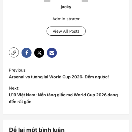
jacky
Administrator
View All Posts
P
Previous:
o
Arsenal vs tương lai World Cup 2026: Đếm ngược!
s
Next:
t
U19 Việt Nam: Nền tảng giấc mơ World Cup 2026 đang
đến rất gần
n
a
v
Để lại một bình luận
i