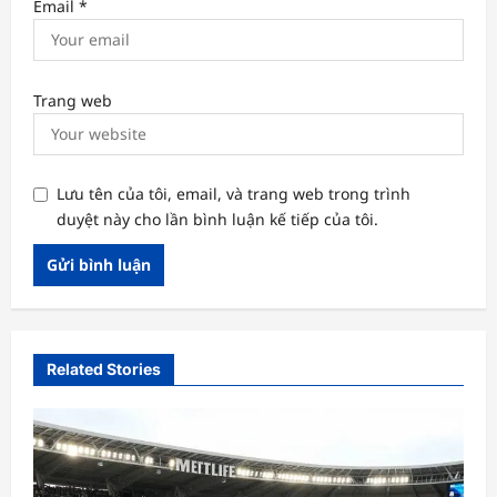
Email
*
Trang web
Lưu tên của tôi, email, và trang web trong trình
duyệt này cho lần bình luận kế tiếp của tôi.
Related Stories