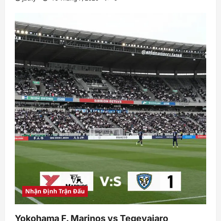
Nhận Định Trận Đấu
Yokohama F. Marinos vs Tegevajaro