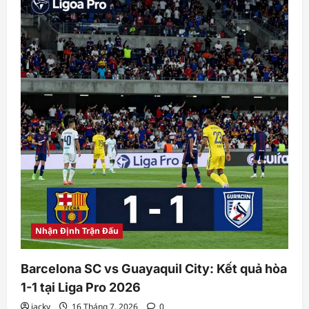
Nhận Định Trận Đấu
Barcelona SC vs Guayaquil City: Kết quả hòa
1-1 tại Liga Pro 2026
jacky
16 Tháng 7, 2026
0