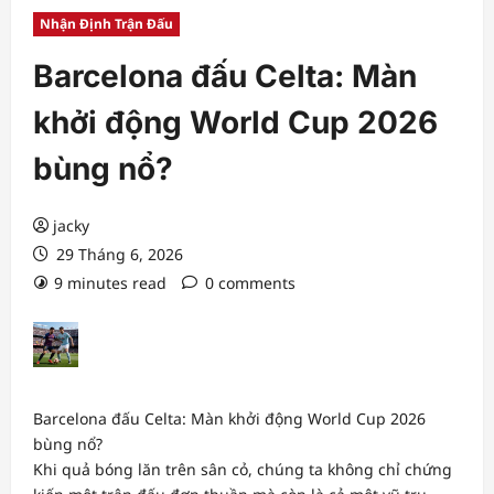
Nhận Định Trận Đấu
Barcelona đấu Celta: Màn
khởi động World Cup 2026
bùng nổ?
jacky
29 Tháng 6, 2026
9 minutes read
0 comments
Barcelona đấu Celta: Màn khởi động World Cup 2026
bùng nổ?
Khi quả bóng lăn trên sân cỏ, chúng ta không chỉ chứng