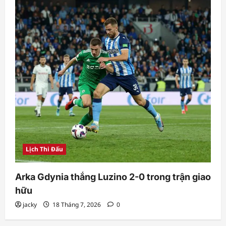
Lịch Thi Đấu
Arka Gdynia thắng Luzino 2-0 trong trận giao
hữu
jacky
18 Tháng 7, 2026
0