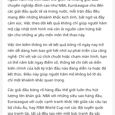
chuyên nghiệp đỉnh cao như NBA, EuroLeague cho đến
các giải đấu quốc tế và trong nước, mỗi trận đấu đều
mang đến những khoảnh khắc kịch tính, bất ngờ và đầy
cảm xúc. Việc theo dõi kết quả không chỉ giúp người hâm
mộ cập nhật tình hình mà còn là nguồn cảm hứng bất
tận cho những ai yêu mến môn thể thao này.
Việc tìm kiếm thông tin về kết quả bóng rổ ngày nay trở
nên dễ dàng hơn bao giờ hết nhờ sự phát triển của công
nghệ. Chỉ với vài cú click chuột hoặc chạm màn hình, bạn
có thể nắm bắt ngay điểm số, thống kê chi tiết và diễn
biến chính của bất kỳ trận đấu nào đang diễn ra hoặc đã
kết thúc. Điều này giúp người hâm mộ không bỏ lỡ dù
chỉ một khoảnh khắc quan trọng.
Các giải đấu bóng rổ hàng đầu thế giới luôn thu hút
lượng lớn khán giả. NBA với những siêu sao hàng đầu,
EuroLeague với cuộc cạnh tranh khốc liệt giữa các câu lạc
bộ châu Âu, hay FIBA World Cup nơi các đội tuyển quốc
gia tranh tài, tất cả đều tạo nên một bức tranh đa sắc