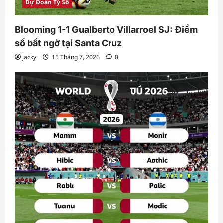
Dự Đoán Tỷ Số
Blooming 1-1 Gualberto Villarroel SJ: Điểm
số bất ngờ tại Santa Cruz
jacky
15 Tháng 7, 2026
0