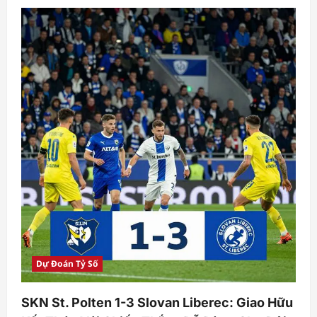
Dự Đoán Tỷ Số
SKN St. Polten 1-3 Slovan Liberec: Giao Hữu