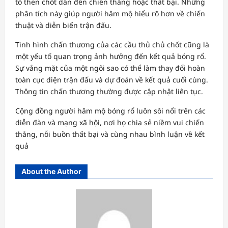
tố then chốt dẫn đến chiến thắng hoặc thất bại. Những
phân tích này giúp người hâm mộ hiểu rõ hơn về chiến
thuật và diễn biến trận đấu.
Tình hình chấn thương của các cầu thủ chủ chốt cũng là
một yếu tố quan trọng ảnh hưởng đến kết quả bóng rổ.
Sự vắng mặt của một ngôi sao có thể làm thay đổi hoàn
toàn cục diện trận đấu và dự đoán về kết quả cuối cùng.
Thông tin chấn thương thường được cập nhật liên tục.
Cộng đồng người hâm mộ bóng rổ luôn sôi nổi trên các
diễn đàn và mạng xã hội, nơi họ chia sẻ niềm vui chiến
thắng, nỗi buồn thất bại và cùng nhau bình luận về kết
quả
About the Author