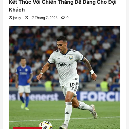
Kết Thúc Với Chiến Thắng Dễ Dàng Cho Đội
Khách
jacky
17 Tháng 7, 2026
0