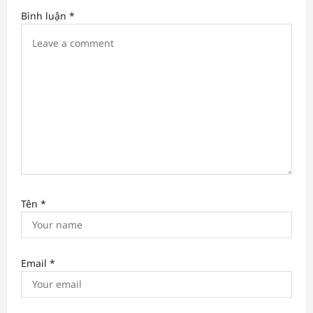
i
Bình luận
*
o
n
Tên
*
Email
*