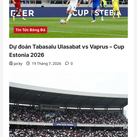
Tin Tức Bóng Đá
Dự đoán Tabasalu Ulasabat vs Vaprus – Cup
Estonia 2026
jacky
19 Tháng 7, 2026
0