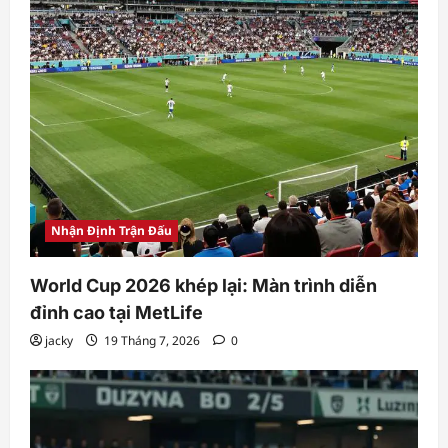
Nhận Định Trận Đấu
World Cup 2026 khép lại: Màn trình diễn
đỉnh cao tại MetLife
jacky
19 Tháng 7, 2026
0