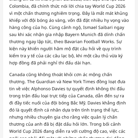
Colombia, đã chính thức nói lời chia tay World Cup 2026
vì một chấn thương nghiêm trọng. Đây là mất mát khủng
khiếp với đội bóng áo vàng, vốn đã đặt nhiều hy vọng vào
hàng công của họ. Cùng cảnh ngộ, Ismael Saibari ngay
sau khi xác nhận gia nhập Bayern Munich đã dính chấn
thương ngay lập tức, theo Bavarian Football Works. Sự
kiện này khiến người hâm mộ đặt câu hỏi về quy trình
kiểm tra y tế của các câu lạc bộ, khi một cầu thủ vừa ký
hợp đồng đã phải nghỉ thi đấu dài hạn.
Canada cũng không thoát khỏi cơn ác mộng chấn
thương. The Guardian và New York Times đồng loạt đưa
tin về việc Alphonso Davies tự quyết định không thi đấu
trong trận đấu loại trực tiếp của Canada, dẫn đến sự ra
đi đầy tiếc nuối của đội bóng Bắc Mỹ. Davies khẳng định
đó là quyết định cá nhân dựa trên tình trạng thể lực,
nhưng nhiều chuyên gia cho rằng việc quản lý chấn
thương của anh đã bị đặt dấu hỏi lớn. Trong bối cảnh
World Cup 2026 đang diễn ra với cường độ cao, việc các