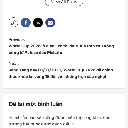
View All Posts
P
Previous:
o
World Cup 2026 lộ diện lịch thi đấu: 104 trận cầu nóng
s
bỏng từ Azteca đến MetLife
t
Next:
Rạng sáng nay 06/07/2026, World Cup 2026 đã chính
n
thức khép lại vòng 16 đội với những trận cầu nghẹt
a
v
i
Để lại một bình luận
g
a
Email của bạn sẽ không được hiển thị công khai.
Các
t
trường bắt buộc được đánh dấu
*