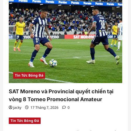
Tin Tức Bóng Đá
SAT Moreno và Provincial quyết chiến tại
vòng 8 Torneo Promocional Amateur
jacky
17 Tháng 7, 2026
0
Tin Tức Bóng Đá