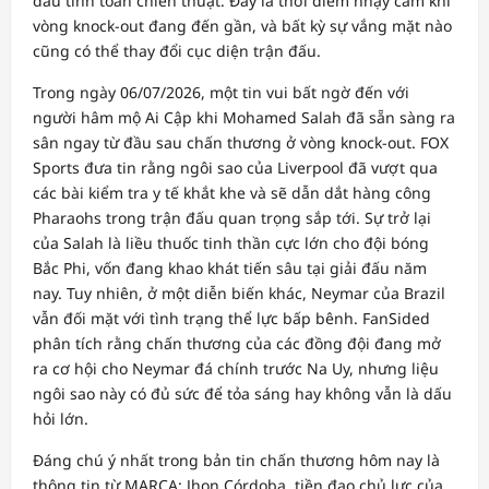
đầu tính toán chiến thuật. Đây là thời điểm nhạy cảm khi
vòng knock-out đang đến gần, và bất kỳ sự vắng mặt nào
cũng có thể thay đổi cục diện trận đấu.
Trong ngày 06/07/2026, một tin vui bất ngờ đến với
người hâm mộ Ai Cập khi Mohamed Salah đã sẵn sàng ra
sân ngay từ đầu sau chấn thương ở vòng knock-out. FOX
Sports đưa tin rằng ngôi sao của Liverpool đã vượt qua
các bài kiểm tra y tế khắt khe và sẽ dẫn dắt hàng công
Pharaohs trong trận đấu quan trọng sắp tới. Sự trở lại
của Salah là liều thuốc tinh thần cực lớn cho đội bóng
Bắc Phi, vốn đang khao khát tiến sâu tại giải đấu năm
nay. Tuy nhiên, ở một diễn biến khác, Neymar của Brazil
vẫn đối mặt với tình trạng thể lực bấp bênh. FanSided
phân tích rằng chấn thương của các đồng đội đang mở
ra cơ hội cho Neymar đá chính trước Na Uy, nhưng liệu
ngôi sao này có đủ sức để tỏa sáng hay không vẫn là dấu
hỏi lớn.
Đáng chú ý nhất trong bản tin chấn thương hôm nay là
thông tin từ MARCA: Jhon Córdoba, tiền đạo chủ lực của