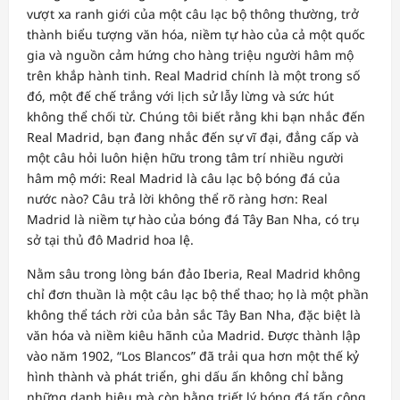
vượt xa ranh giới của một câu lạc bộ thông thường, trở
thành biểu tượng văn hóa, niềm tự hào của cả một quốc
gia và nguồn cảm hứng cho hàng triệu người hâm mộ
trên khắp hành tinh. Real Madrid chính là một trong số
đó, một đế chế trắng với lịch sử lẫy lừng và sức hút
không thể chối từ. Chúng tôi biết rằng khi bạn nhắc đến
Real Madrid, bạn đang nhắc đến sự vĩ đại, đẳng cấp và
một câu hỏi luôn hiện hữu trong tâm trí nhiều người
hâm mộ mới: Real Madrid là câu lạc bộ bóng đá của
nước nào? Câu trả lời không thể rõ ràng hơn: Real
Madrid là niềm tự hào của bóng đá Tây Ban Nha, có trụ
sở tại thủ đô Madrid hoa lệ.
Nằm sâu trong lòng bán đảo Iberia, Real Madrid không
chỉ đơn thuần là một câu lạc bộ thể thao; họ là một phần
không thể tách rời của bản sắc Tây Ban Nha, đặc biệt là
văn hóa và niềm kiêu hãnh của Madrid. Được thành lập
vào năm 1902, “Los Blancos” đã trải qua hơn một thế kỷ
hình thành và phát triển, ghi dấu ấn không chỉ bằng
những danh hiệu mà còn bằng triết lý bóng đá tấn công