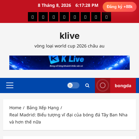
Skip
8 Tháng 8, 2026
6:17:30 PM
Đăng ký +88k
to
Dự
Kết
Lịch
Nhận
Soi
Tin
Bảng
Highlight
content
Đoán
Quả
Thi
Định
Kèo
Tức
Xếp
Bóng
klive
Tỷ
Bóng
Đấu
Trận
Hôm
Bóng
Hạng
Đá
Số
Đá
Đấu
Nay
Đá
vòng loại world cup 2026 châu au
bongda
Primary
Menu
Home
Bảng Xếp Hạng
Real Madrid: Biểu tượng vĩ đại của bóng đá Tây Ban Nha
và hơn thế nữa