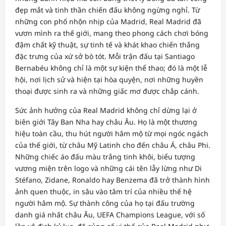
đẹp mắt và tinh thần chiến đấu không ngừng nghỉ. Từ
những con phố nhộn nhịp của Madrid, Real Madrid đã
vươn mình ra thế giới, mang theo phong cách chơi bóng
đậm chất kỹ thuật, sự tinh tế và khát khao chiến thắng
đặc trưng của xứ sở bò tót. Mỗi trận đấu tại Santiago
Bernabéu không chỉ là một sự kiện thể thao; đó là một lễ
hội, nơi lịch sử và hiện tại hòa quyện, nơi những huyền
thoại được sinh ra và những giấc mơ được chắp cánh.
Sức ảnh hưởng của Real Madrid không chỉ dừng lại ở
biên giới Tây Ban Nha hay châu Âu. Họ là một thương
hiệu toàn cầu, thu hút người hâm mộ từ mọi ngóc ngách
của thế giới, từ châu Mỹ Latinh cho đến châu Á, châu Phi.
Những chiếc áo đấu màu trắng tinh khôi, biểu tượng
vương miện trên logo và những cái tên lẫy lừng như Di
Stéfano, Zidane, Ronaldo hay Benzema đã trở thành hình
ảnh quen thuộc, in sâu vào tâm trí của nhiều thế hệ
người hâm mộ. Sự thành công của họ tại đấu trường
danh giá nhất châu Âu, UEFA Champions League, với số