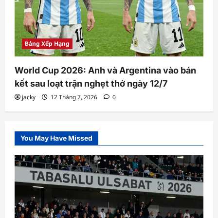
Bảng Xếp Hạng
World Cup 2026: Anh và Argentina vào bán
kết sau loạt trận nghẹt thở ngày 12/7
jacky
12 Tháng 7, 2026
0
You May Have Missed