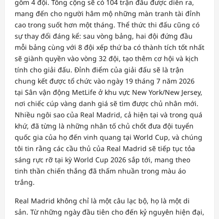
gồm 4 đội. Tổng cộng sẽ có 104 trận đấu được diễn ra,
mang đến cho người hâm mộ những màn tranh tài đỉnh
cao trong suốt hơn một tháng. Thể thức thi đấu cũng có
sự thay đổi đáng kể: sau vòng bảng, hai đội đứng đầu
mỗi bảng cùng với 8 đội xếp thứ ba có thành tích tốt nhất
sẽ giành quyền vào vòng 32 đội, tạo thêm cơ hội và kịch
tính cho giải đấu. Đỉnh điểm của giải đấu sẽ là trận
chung kết được tổ chức vào ngày 19 tháng 7 năm 2026
tại Sân vận động MetLife ở khu vực New York/New Jersey,
nơi chiếc cúp vàng danh giá sẽ tìm được chủ nhân mới.
Nhiều ngôi sao của Real Madrid, cả hiện tại và trong quá
khứ, đã từng là những nhân tố chủ chốt đưa đội tuyển
quốc gia của họ đến vinh quang tại World Cup, và chúng
tôi tin rằng các cầu thủ của Real Madrid sẽ tiếp tục tỏa
sáng rực rỡ tại kỳ World Cup 2026 sắp tới, mang theo
tinh thần chiến thắng đã thấm nhuần trong màu áo
trắng.
Real Madrid không chỉ là một câu lạc bộ, họ là một di
sản. Từ những ngày đầu tiên cho đến kỷ nguyên hiện đại,