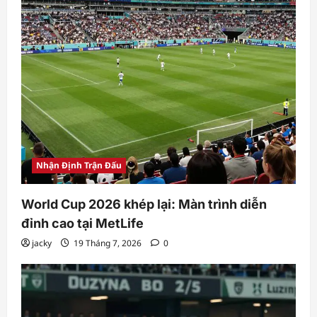
Nhận Định Trận Đấu
World Cup 2026 khép lại: Màn trình diễn
đỉnh cao tại MetLife
jacky
19 Tháng 7, 2026
0