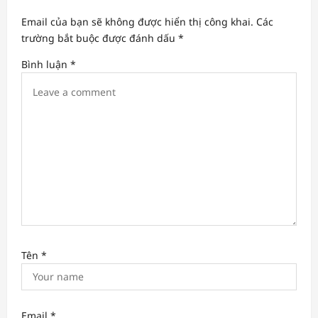
g
Email của bạn sẽ không được hiển thị công khai.
Các
a
trường bắt buộc được đánh dấu
*
t
Bình luận
*
i
o
n
Tên
*
Email
*