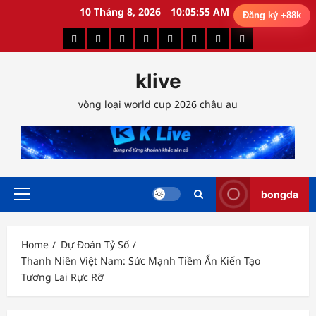
Skip
10 Tháng 8, 2026
10:05:56 AM
Đăng ký +88k
to
Dự
Kết
Lịch
Nhận
Soi
Tin
Bảng
Highlight
content
Đoán
Quả
Thi
Định
Kèo
Tức
Xếp
Bóng
klive
Tỷ
Bóng
Đấu
Trận
Hôm
Bóng
Hạng
Đá
Số
Đá
Đấu
Nay
Đá
vòng loại world cup 2026 châu au
bongda
Primary
Menu
Home
Dự Đoán Tỷ Số
Thanh Niên Việt Nam: Sức Mạnh Tiềm Ẩn Kiến Tạo
Tương Lai Rực Rỡ