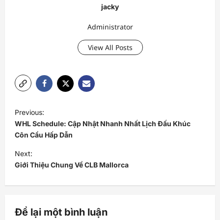
jacky
Administrator
View All Posts
P
Previous:
o
WHL Schedule: Cập Nhật Nhanh Nhất Lịch Đấu Khúc
s
Côn Cầu Hấp Dẫn
t
Next:
Giới Thiệu Chung Về CLB Mallorca
n
a
v
Để lại một bình luận
i