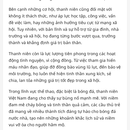
Bên cạnh những cơ hội, thanh niên cũng đối mặt với
không ít thách thức, như áp lực học tập, công việc, vấn
đề việc làm, hay những ảnh hưởng tiêu cực từ mạng xã
hội. Tuy nhiên, với bản lĩnh và sự hỗ trợ từ gia đình, nhà
trường và xã hội, họ đang từng bước vượt qua, trưởng
thành và khẳng định giá trị bản thân.
Thanh niên còn là lực lượng tiên phong trong các hoạt
động tình nguyện, vì cộng đồng. Từ việc tham gia hiến
máu nhân đạo, giúp đỡ đồng bào vùng lũ lụt, đến bảo vệ
môi trường, họ luôn thể hiện tinh thần xung kích, sẻ
chia, lan tỏa những giá trị tốt đẹp trong xã hội.
Trong lĩnh vực thể thao, đặc biệt là bóng đá, thanh niên
Việt Nam đang cho thấy sự bùng nổ mạnh mẽ. Với niềm
đam mê cháy bỏng và tinh thần quả cảm, các cầu thủ trẻ
đã mang về nhiều thành tích đáng tự hào cho bóng đá
nước nhà, tạo nên những khoảnh khắc lịch sử và niềm
vui vỡ òa cho người hâm mộ.