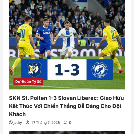
Dự Đoán Tỷ Số
SKN St. Polten 1-3 Slovan Liberec: Giao Hữu
Kết Thúc Với Chiến Thắng Dễ Dàng Cho Đội
Khách
jacky
17 Tháng 7, 2026
0