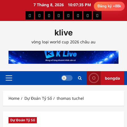
Skip
7 Tháng 8, 2026
10:07:36 PM
Đăng ký +88k
to
Dự
Kết
Lịch
Nhận
Soi
Tin
Bảng
Highlight
content
Đoán
Quả
Thi
Định
Kèo
Tức
Xếp
Bóng
klive
Tỷ
Bóng
Đấu
Trận
Hôm
Bóng
Hạng
Đá
Số
Đá
Đấu
Nay
Đá
vòng loại world cup 2026 châu au
bongda
Primary
Menu
Home
Dự Đoán Tỷ Số
thomas tuchel
Dự Đoán Tỷ Số