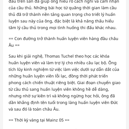
đấu trên sân đã giúp ông hiểu rõ cách nghĩ và cảm nhận
của cầu thủ. Những bài học từ quãng thời gian làm cầu
thủ đã trở thành nền tảng quan trọng cho triết lý huấn
luyện sau này của ông, đặc biệt là khả năng thấu hiểu
tâm lý cầu thủ trong mọi tình huống thi đấu khác nhau.
== Con đường trở thành huấn luyện viên hàng đầu châu
Âu ==
Sau khi giải nghệ, Thomas Tuchel theo học các khóa
huấn luyện viên và làm trợ lý cho nhiều câu lạc bộ. Ông
tích lũy kinh nghiệm từ việc làm việc dưới sự dẫn dắt của
những huấn luyện viên lỗi lạc, đồng thời phát triển
phong cách chiến thuật riêng biệt. Giai đoạn chuyển giao
từ cầu thủ sang huấn luyện viên không hề dễ dàng,
nhưng nhờ sự kiên trì và không ngừng học hỏi, ông đã
dần khẳng định tên tuổi trong làng huấn luyện viên Đức
và sau đó là toàn châu Âu.
== Thời kỳ vàng tại Mainz 05 ==