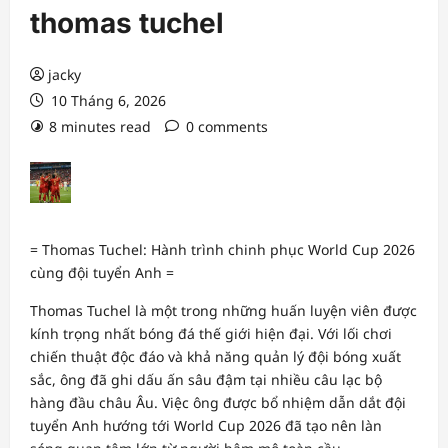
thomas tuchel
jacky
10 Tháng 6, 2026
8 minutes read
0 comments
= Thomas Tuchel: Hành trình chinh phục World Cup 2026
cùng đội tuyển Anh =
Thomas Tuchel là một trong những huấn luyện viên được
kính trọng nhất bóng đá thế giới hiện đại. Với lối chơi
chiến thuật độc đáo và khả năng quản lý đội bóng xuất
sắc, ông đã ghi dấu ấn sâu đậm tại nhiều câu lạc bộ
hàng đầu châu Âu. Việc ông được bổ nhiệm dẫn dắt đội
tuyển Anh hướng tới World Cup 2026 đã tạo nên làn