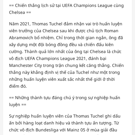
== Chiến thắng lịch sử tại UEFA Champions League cùng
Chelsea ==
Năm 2021, Thomas Tuchel đảm nhận vai trò huấn luyện
viên trưởng của Chelsea sau khi được chủ tịch Roman
Abramovich bổ nhiệm. Chỉ trong thời gian ngắn, ông đã
xây dựng một đội bóng đồng đều và chiến đấu kiên
cường. Thành quả lớn nhất của ông tại Chelsea là chức
vô địch UEFA Champions League 2021, đánh bại
Manchester City trong trận chung kết căng thẳng. Chiến
thắng này khẳng định vị thế của Tuchel như một trong
những huấn luyện viên xuất sắc nhất thế giới ở thời
điểm đó.
== Những thành tựu đáng chú ý trong sự nghiệp huấn
luyện ==
Sự nghiệp huấn luyện viên của Thomas Tuchel ghi dấu
ấn bởi hàng loạt danh hiệu và thành tựu ấn tượng. Từ
chức vô địch Bundesliga với Mainz 05 ở mùa giải đầu