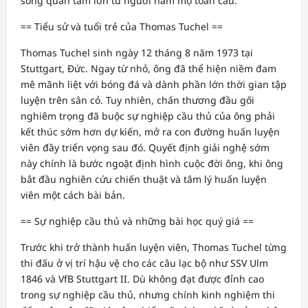
sóng quan tâm lớn từ người hâm mộ toàn cầu.
== Tiểu sử và tuổi trẻ của Thomas Tuchel ==
Thomas Tuchel sinh ngày 12 tháng 8 năm 1973 tại
Stuttgart, Đức. Ngay từ nhỏ, ông đã thể hiện niềm đam
mê mãnh liệt với bóng đá và dành phần lớn thời gian tập
luyện trên sân cỏ. Tuy nhiên, chấn thương đầu gối
nghiêm trọng đã buộc sự nghiệp cầu thủ của ông phải
kết thúc sớm hơn dự kiến, mở ra con đường huấn luyện
viên đầy triển vọng sau đó. Quyết định giải nghệ sớm
này chính là bước ngoặt định hình cuộc đời ông, khi ông
bắt đầu nghiên cứu chiến thuật và tâm lý huấn luyện
viên một cách bài bản.
== Sự nghiệp cầu thủ và những bài học quý giá ==
Trước khi trở thành huấn luyện viên, Thomas Tuchel từng
thi đấu ở vị trí hậu vệ cho các câu lạc bộ như SSV Ulm
1846 và VfB Stuttgart II. Dù không đạt được đỉnh cao
trong sự nghiệp cầu thủ, nhưng chính kinh nghiệm thi