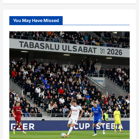
You May Have Missed