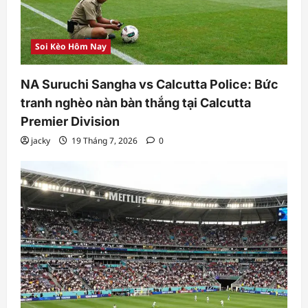
Soi Kèo Hôm Nay
NA Suruchi Sangha vs Calcutta Police: Bức
tranh nghèo nàn bàn thắng tại Calcutta
Premier Division
jacky
19 Tháng 7, 2026
0