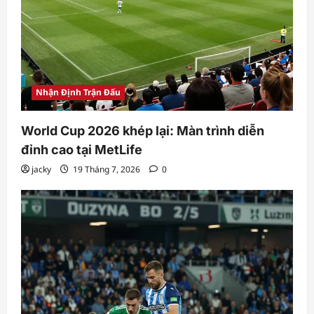
Nhận Định Trận Đấu
World Cup 2026 khép lại: Màn trình diễn
đỉnh cao tại MetLife
jacky
19 Tháng 7, 2026
0