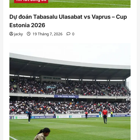
Dự đoán Tabasalu Ulasabat vs Vaprus – Cup
Estonia 2026
jacky
19 Tháng 7, 2026
0