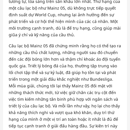
tương tự, tỏa sáng trên sân khấu lớn nhất. Thứ hạng của
một câu lạc bộ như Mainz 05, dù không trực tiếp quyết
định suất dự World Cup, nhưng lại ảnh hưởng đến sự
phát triển và cơ hội thể hiện mình của các cá nhân. Một
môi trường cạnh tranh, dù là để trụ hạng, cũng giúp mài
giũa ý chí và kỹ năng của cầu thủ.
Câu lạc bộ Mainz 05 đã chứng minh rằng họ có thể tạo ra
những cầu thủ chất lượng, những người sau đó chuyển
đến các đội bóng lớn hơn và thậm chí khoác áo đội tuyển
quốc gia. Triết lý bóng đá của họ, thường tập trung vào
lối chơi tập thể và sự kỷ luật, đã giúp họ tồn tại và phát
triển trong một giải đấu khắc nghiệt như Bundesliga.
Mỗi mùa giải, chúng tôi lại thấy Mainz 05 đối mặt với
những thách thức mới, từ việc giữ chân các trụ cột đến
việc tìm kiếm những tân binh phù hợp với ngân sách và
triết lý của câu lạc bộ. Và mỗi lần như vậy, họ lại cho thấy
khả năng thích nghi và vượt qua khó khăn, duy trì thứ
hạng của mình ở một vị trí an toàn hoặc ít nhất là đủ để
tiếp tục cạnh tranh ở giải đấu hàng đầu. Sự kiên trì này