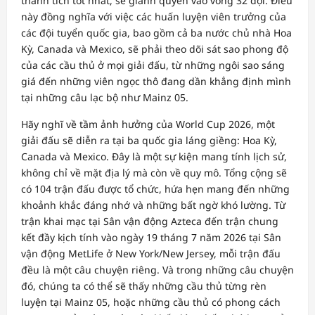
thành tích tốt nhất, sẽ giành quyền vào vòng 32 đội. Điều
này đồng nghĩa với việc các huấn luyện viên trưởng của
các đội tuyển quốc gia, bao gồm cả ba nước chủ nhà Hoa
Kỳ, Canada và Mexico, sẽ phải theo dõi sát sao phong độ
của các cầu thủ ở mọi giải đấu, từ những ngôi sao sáng
giá đến những viên ngọc thô đang dần khẳng định mình
tại những câu lạc bộ như Mainz 05.
Hãy nghĩ về tầm ảnh hưởng của World Cup 2026, một
giải đấu sẽ diễn ra tại ba quốc gia láng giềng: Hoa Kỳ,
Canada và Mexico. Đây là một sự kiện mang tính lịch sử,
không chỉ về mặt địa lý mà còn về quy mô. Tổng cộng sẽ
có 104 trận đấu được tổ chức, hứa hẹn mang đến những
khoảnh khắc đáng nhớ và những bất ngờ khó lường. Từ
trận khai mạc tại Sân vận động Azteca đến trận chung
kết đầy kịch tính vào ngày 19 tháng 7 năm 2026 tại Sân
vận động MetLife ở New York/New Jersey, mỗi trận đấu
đều là một câu chuyện riêng. Và trong những câu chuyện
đó, chúng ta có thể sẽ thấy những cầu thủ từng rèn
luyện tại Mainz 05, hoặc những cầu thủ có phong cách