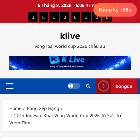
Skip
6 Tháng 8, 2026
6:06:48 AM
Đăng ký +88k
to
Dự
Kết
Lịch
Nhận
Soi
Tin
Bảng
Highlight
content
Đoán
Quả
Thi
Định
Kèo
Tức
Xếp
Bóng
klive
Tỷ
Bóng
Đấu
Trận
Hôm
Bóng
Hạng
Đá
Số
Đá
Đấu
Nay
Đá
vòng loại world cup 2026 châu au
bongda
Primary
Menu
Home
Bảng Xếp Hạng
U 17 Indonesia: Khát Vọng World Cup 2026 Từ Sức Trẻ
Vươn Tầm