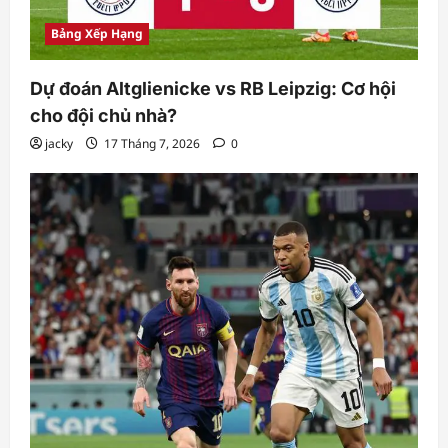
Bảng Xếp Hạng
Dự đoán Altglienicke vs RB Leipzig: Cơ hội
cho đội chủ nhà?
jacky
17 Tháng 7, 2026
0