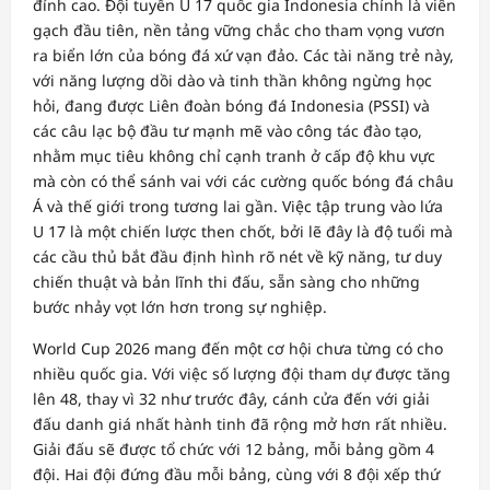
đỉnh cao. Đội tuyển U 17 quốc gia Indonesia chính là viên
gạch đầu tiên, nền tảng vững chắc cho tham vọng vươn
ra biển lớn của bóng đá xứ vạn đảo. Các tài năng trẻ này,
với năng lượng dồi dào và tinh thần không ngừng học
hỏi, đang được Liên đoàn bóng đá Indonesia (PSSI) và
các câu lạc bộ đầu tư mạnh mẽ vào công tác đào tạo,
nhằm mục tiêu không chỉ cạnh tranh ở cấp độ khu vực
mà còn có thể sánh vai với các cường quốc bóng đá châu
Á và thế giới trong tương lai gần. Việc tập trung vào lứa
U 17 là một chiến lược then chốt, bởi lẽ đây là độ tuổi mà
các cầu thủ bắt đầu định hình rõ nét về kỹ năng, tư duy
chiến thuật và bản lĩnh thi đấu, sẵn sàng cho những
bước nhảy vọt lớn hơn trong sự nghiệp.
World Cup 2026 mang đến một cơ hội chưa từng có cho
nhiều quốc gia. Với việc số lượng đội tham dự được tăng
lên 48, thay vì 32 như trước đây, cánh cửa đến với giải
đấu danh giá nhất hành tinh đã rộng mở hơn rất nhiều.
Giải đấu sẽ được tổ chức với 12 bảng, mỗi bảng gồm 4
đội. Hai đội đứng đầu mỗi bảng, cùng với 8 đội xếp thứ