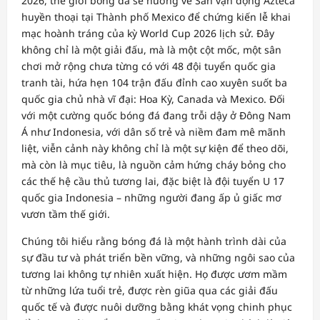
2026, thế giới bóng đá sẽ hướng về Sân vận động Azteca
huyền thoại tại Thành phố Mexico để chứng kiến lễ khai
mạc hoành tráng của kỳ World Cup 2026 lịch sử. Đây
không chỉ là một giải đấu, mà là một cột mốc, một sân
chơi mở rộng chưa từng có với 48 đội tuyển quốc gia
tranh tài, hứa hẹn 104 trận đấu đỉnh cao xuyên suốt ba
quốc gia chủ nhà vĩ đại: Hoa Kỳ, Canada và Mexico. Đối
với một cường quốc bóng đá đang trỗi dậy ở Đông Nam
Á như Indonesia, với dân số trẻ và niềm đam mê mãnh
liệt, viễn cảnh này không chỉ là một sự kiện để theo dõi,
mà còn là mục tiêu, là nguồn cảm hứng cháy bỏng cho
các thế hệ cầu thủ tương lai, đặc biệt là đội tuyển U 17
quốc gia Indonesia – những người đang ấp ủ giấc mơ
vươn tầm thế giới.
Chúng tôi hiểu rằng bóng đá là một hành trình dài của
sự đầu tư và phát triển bền vững, và những ngôi sao của
tương lai không tự nhiên xuất hiện. Họ được ươm mầm
từ những lứa tuổi trẻ, được rèn giũa qua các giải đấu
quốc tế và được nuôi dưỡng bằng khát vọng chinh phục