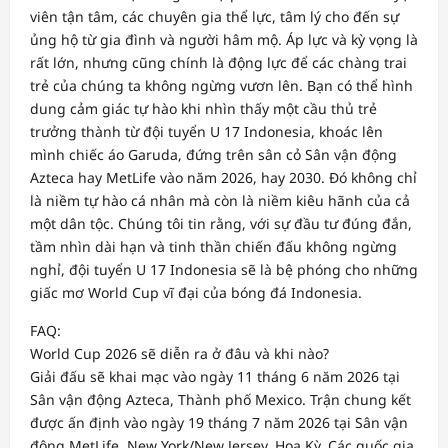
viên tận tâm, các chuyên gia thể lực, tâm lý cho đến sự
ủng hộ từ gia đình và người hâm mộ. Áp lực và kỳ vọng là
rất lớn, nhưng cũng chính là động lực để các chàng trai
trẻ của chúng ta không ngừng vươn lên. Bạn có thể hình
dung cảm giác tự hào khi nhìn thấy một cầu thủ trẻ
trưởng thành từ đội tuyển U 17 Indonesia, khoác lên
mình chiếc áo Garuda, đứng trên sân cỏ Sân vận động
Azteca hay MetLife vào năm 2026, hay 2030. Đó không chỉ
là niềm tự hào cá nhân mà còn là niềm kiêu hãnh của cả
một dân tộc. Chúng tôi tin rằng, với sự đầu tư đúng đắn,
tầm nhìn dài hạn và tinh thần chiến đấu không ngừng
nghỉ, đội tuyển U 17 Indonesia sẽ là bệ phóng cho những
giấc mơ World Cup vĩ đại của bóng đá Indonesia.
FAQ:
World Cup 2026 sẽ diễn ra ở đâu và khi nào?
Giải đấu sẽ khai mạc vào ngày 11 tháng 6 năm 2026 tại
Sân vận động Azteca, Thành phố Mexico. Trận chung kết
được ấn định vào ngày 19 tháng 7 năm 2026 tại Sân vận
động MetLife, New York/New Jersey, Hoa Kỳ. Các quốc gia