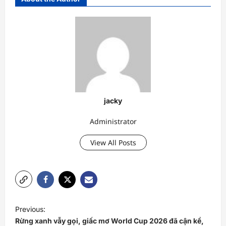
jacky
Administrator
View All Posts
P
Previous:
o
Rừng xanh vẫy gọi, giấc mơ World Cup 2026 đã cận kề,