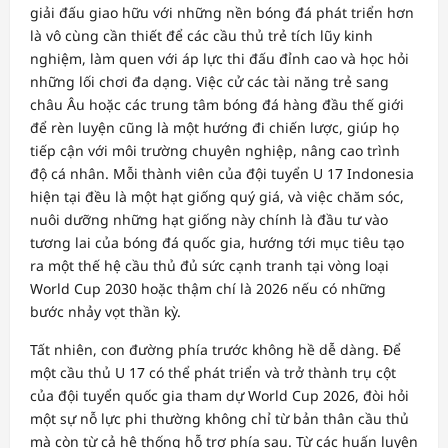
giải đấu giao hữu với những nền bóng đá phát triển hơn
là vô cùng cần thiết để các cầu thủ trẻ tích lũy kinh
nghiệm, làm quen với áp lực thi đấu đỉnh cao và học hỏi
những lối chơi đa dạng. Việc cử các tài năng trẻ sang
châu Âu hoặc các trung tâm bóng đá hàng đầu thế giới
để rèn luyện cũng là một hướng đi chiến lược, giúp họ
tiếp cận với môi trường chuyên nghiệp, nâng cao trình
độ cá nhân. Mỗi thành viên của đội tuyển U 17 Indonesia
hiện tại đều là một hạt giống quý giá, và việc chăm sóc,
nuôi dưỡng những hạt giống này chính là đầu tư vào
tương lai của bóng đá quốc gia, hướng tới mục tiêu tạo
ra một thế hệ cầu thủ đủ sức cạnh tranh tại vòng loại
World Cup 2030 hoặc thậm chí là 2026 nếu có những
bước nhảy vọt thần kỳ.
Tất nhiên, con đường phía trước không hề dễ dàng. Để
một cầu thủ U 17 có thể phát triển và trở thành trụ cột
của đội tuyển quốc gia tham dự World Cup 2026, đòi hỏi
một sự nỗ lực phi thường không chỉ từ bản thân cầu thủ
mà còn từ cả hệ thống hỗ trợ phía sau. Từ các huấn luyện