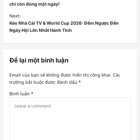
s
chỉ còn đúng một ngày!
t
Next:
Kèo Nhà Cái TV & World Cup 2026: Đếm Ngược Đến
n
Ngày Hội Lớn Nhất Hành Tinh
a
v
i
Để lại một bình luận
g
a
Email của bạn sẽ không được hiển thị công khai.
Các
t
trường bắt buộc được đánh dấu
*
i
Bình luận
*
o
n