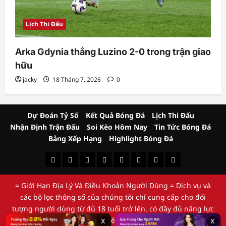
Lịch Thi Đấu
Arka Gdynia thắng Luzino 2-0 trong trận giao
hữu
jacky
18 Tháng 7, 2026
0
Dự Đoán Tỷ Số
Kết Quả Bóng Đá
Lịch Thi Đấu
Nhận Định Trận Đấu
Soi Kèo Hôm Nay
Tin Tức Bóng Đá
Bảng Xếp Hạng
Highlight Bóng Đá
Dự
Kết
Lịch
Nhận
Soi
Tin
Bảng
Highlight
Đoán
Quả
Thi
Định
Kèo
Tức
Xếp
Bóng
= Giới Hạn Địa Lý Và Điều Khoản Người Dùng = Dịch vụ và
Tỷ
Bóng
Đấu
Trận
Hôm
Bóng
Hạng
Đá
các bộ lọc thông số của chúng tôi chỉ cung cấp cho đối
Số
Đá
Đấu
Nay
Đá
tượng người dùng từ đủ 18 tuổi trở lên, có đầy đủ năng lực
hành vi dân sự pháp định. Hệ thống nghiêm cấm việc truy
x
x