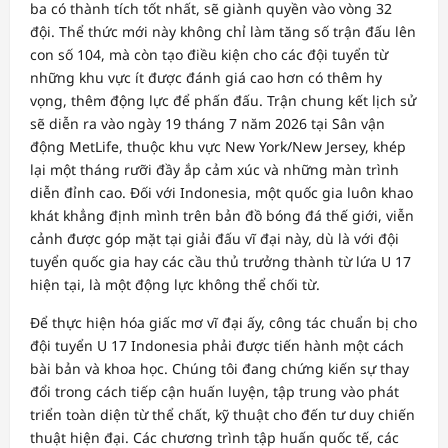
ba có thành tích tốt nhất, sẽ giành quyền vào vòng 32
đội. Thể thức mới này không chỉ làm tăng số trận đấu lên
con số 104, mà còn tạo điều kiện cho các đội tuyển từ
những khu vực ít được đánh giá cao hơn có thêm hy
vọng, thêm động lực để phấn đấu. Trận chung kết lịch sử
sẽ diễn ra vào ngày 19 tháng 7 năm 2026 tại Sân vận
động MetLife, thuộc khu vực New York/New Jersey, khép
lại một tháng rưỡi đầy ắp cảm xúc và những màn trình
diễn đỉnh cao. Đối với Indonesia, một quốc gia luôn khao
khát khẳng định mình trên bản đồ bóng đá thế giới, viễn
cảnh được góp mặt tại giải đấu vĩ đại này, dù là với đội
tuyển quốc gia hay các cầu thủ trưởng thành từ lứa U 17
hiện tại, là một động lực không thể chối từ.
Để thực hiện hóa giấc mơ vĩ đại ấy, công tác chuẩn bị cho
đội tuyển U 17 Indonesia phải được tiến hành một cách
bài bản và khoa học. Chúng tôi đang chứng kiến sự thay
đổi trong cách tiếp cận huấn luyện, tập trung vào phát
triển toàn diện từ thể chất, kỹ thuật cho đến tư duy chiến
thuật hiện đại. Các chương trình tập huấn quốc tế, các